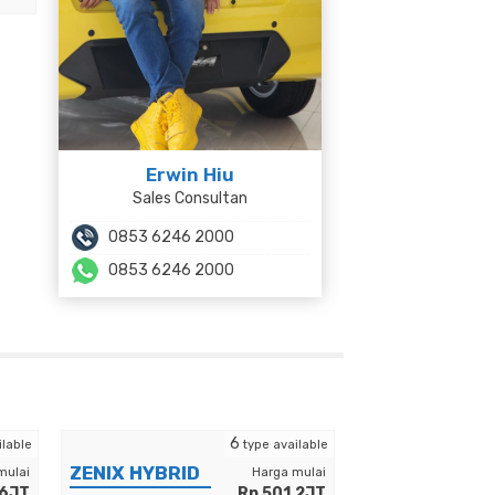
Erwin Hiu
Sales Consultan
0853 6246 2000
0853 6246 2000
6
ilable
type available
ZENIX HYBRID
mulai
Harga mulai
.6JT
Rp 501.2JT