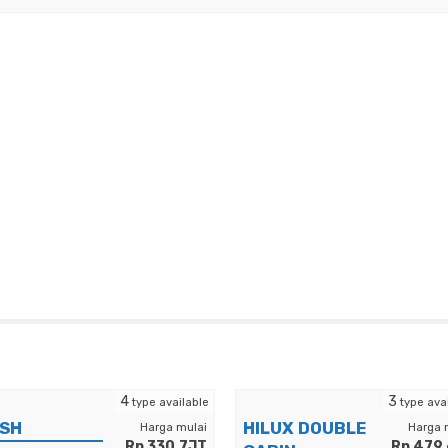
4
3
type available
type ava
SH
HILUX DOUBLE
Harga mulai
Harga 
Rp 330.7JT
Rp 479