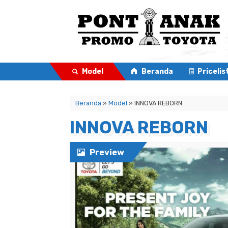
Model
Beranda
Pricelis
Beranda
»
Model
» INNOVA REBORN
INNOVA REBORN
Preview