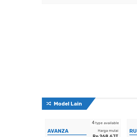
Model Lain
1
4
type available
type available
AVANZA
RU
Harga mulai
Harga mulai
Rp 595.2JT
Rp 268.6JT