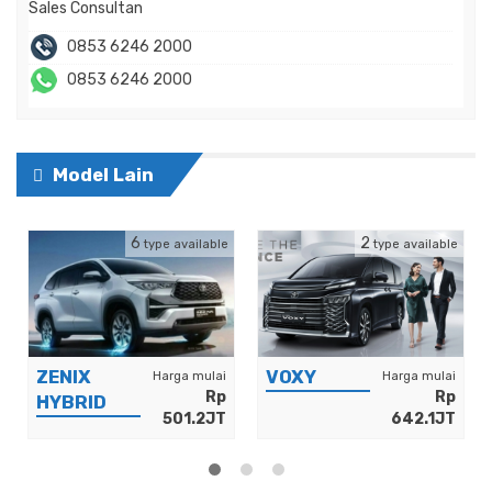
Sales Consultan
0853 6246 2000
0853 6246 2000
Model Lain
6
2
type available
type available
ZENIX
VOXY
Harga mulai
Harga mulai
Rp
Rp
HYBRID
501.2JT
642.1JT